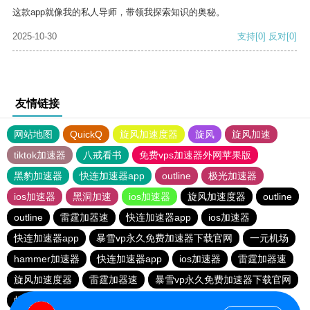
这款app就像我的私人导师，带领我探索知识的奥秘。
2025-10-30
支持
[0]
反对
[0]
友情链接
网站地图
QuickQ
旋风加速度器
旋风
旋风加速
tiktok加速器
八戒看书
免费vps加速器外网苹果版
黑豹加速器
快连加速器app
outline
极光加速器
ios加速器
黑洞加速
ios加速器
旋风加速度器
outline
outline
雷霆加器速
快连加速器app
ios加速器
快连加速器app
暴雪vp永久免费加速器下载官网
一元机场
hammer加速器
快连加速器app
ios加速器
雷霆加器速
旋风加速度器
雷霆加器速
暴雪vp永久免费加速器下载官网
蚂蚁加速npv下载官网ios