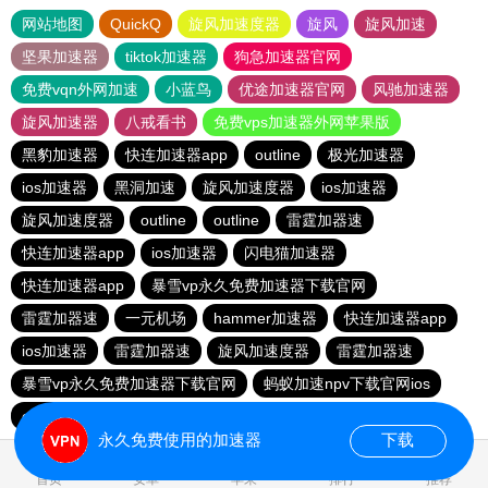
网站地图
QuickQ
旋风加速度器
旋风
旋风加速
坚果加速器
tiktok加速器
狗急加速器官网
免费vqn外网加速
小蓝鸟
优途加速器官网
风驰加速器
旋风加速器
八戒看书
免费vps加速器外网苹果版
黑豹加速器
快连加速器app
outline
极光加速器
ios加速器
黑洞加速
旋风加速度器
ios加速器
旋风加速度器
outline
outline
雷霆加器速
快连加速器app
ios加速器
闪电猫加速器
快连加速器app
暴雪vp永久免费加速器下载官网
雷霆加器速
一元机场
hammer加速器
快连加速器app
ios加速器
雷霆加器速
旋风加速度器
雷霆加器速
暴雪vp永久免费加速器下载官网
蚂蚁加速npv下载官网ios
outline
旋风加速度器
永久免费使用的加速器
下载
0.103255s
首页
安卓
苹果
排行
推荐