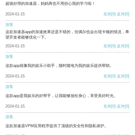
超级好用的加速器，妈妈再也不用担心我的学习啦！
2024-01-15
支持
[0]
反对
[0]
游客
这款加速器app的加速效果还是不错的，但偶尔也会出现卡顿的情况，希
望开发者能够优化一下。
2024-01-15
支持
[0]
反对
[0]
游客
这款app就像我的娱乐小助手，随时随地为我的娱乐提供帮助。
2024-01-15
支持
[0]
反对
[0]
游客
这款app是我娱乐的好帮手，让我能够放松身心，享受美好时光。
2024-01-15
支持
[0]
反对
[0]
游客
这款加速器VPM应用程序提供了顶级的安全性和隐私保护。