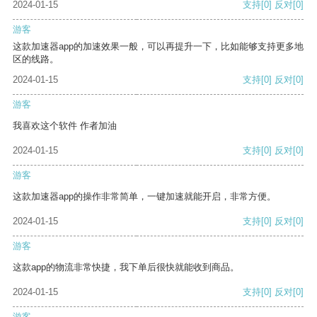
2024-01-15
支持
[0]
反对
[0]
游客
这款加速器app的加速效果一般，可以再提升一下，比如能够支持更多地
区的线路。
2024-01-15
支持
[0]
反对
[0]
游客
我喜欢这个软件 作者加油
2024-01-15
支持
[0]
反对
[0]
游客
这款加速器app的操作非常简单，一键加速就能开启，非常方便。
2024-01-15
支持
[0]
反对
[0]
游客
这款app的物流非常快捷，我下单后很快就能收到商品。
2024-01-15
支持
[0]
反对
[0]
游客