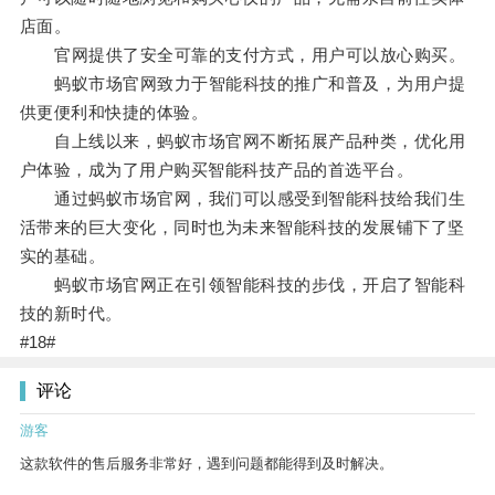
店面。
官网提供了安全可靠的支付方式，用户可以放心购买。
蚂蚁市场官网致力于智能科技的推广和普及，为用户提
供更便利和快捷的体验。
自上线以来，蚂蚁市场官网不断拓展产品种类，优化用
户体验，成为了用户购买智能科技产品的首选平台。
通过蚂蚁市场官网，我们可以感受到智能科技给我们生
活带来的巨大变化，同时也为未来智能科技的发展铺下了坚
实的基础。
蚂蚁市场官网正在引领智能科技的步伐，开启了智能科
技的新时代。
#18#
评论
游客
这款软件的售后服务非常好，遇到问题都能得到及时解决。