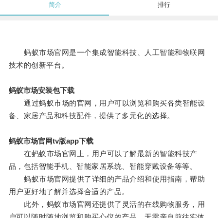
简介
排行
蚂蚁市场官网是一个集成智能科技、人工智能和物联网
技术的创新平台。
蚂蚁市场安装包下载
通过蚂蚁市场的官网，用户可以浏览和购买各类智能设
备、家居产品和科技配件，提供了多元化的选择。
蚂蚁市场官网tv版app下载
在蚂蚁市场官网上，用户可以了解最新的智能科技产
品，包括智能手机、智能家居系统、智能穿戴设备等等。
蚂蚁市场官网提供了详细的产品介绍和使用指南，帮助
用户更好地了解并选择合适的产品。
此外，蚂蚁市场官网还提供了灵活的在线购物服务，用
户可以随时随地浏览和购买心仪的产品，无需亲自前往实体