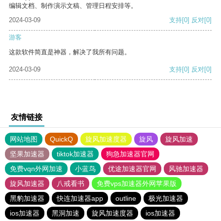
编辑文档、制作演示文稿、管理日程安排等。
2024-03-09
支持
[0]
反对
[0]
游客
这款软件简直是神器，解决了我所有问题。
2024-03-09
支持
[0]
反对
[0]
友情链接
网站地图
QuickQ
旋风加速度器
旋风
旋风加速
坚果加速器
tiktok加速器
狗急加速器官网
免费vqn外网加速
小蓝鸟
优途加速器官网
风驰加速器
旋风加速器
八戒看书
免费vps加速器外网苹果版
黑豹加速器
快连加速器app
outline
极光加速器
ios加速器
黑洞加速
旋风加速度器
ios加速器