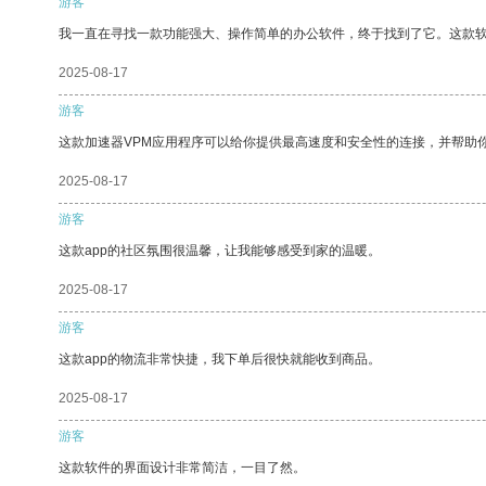
游客
我一直在寻找一款功能强大、操作简单的办公软件，终于找到了它。这款
2025-08-17
游客
这款加速器VPM应用程序可以给你提供最高速度和安全性的连接，并帮助
2025-08-17
游客
这款app的社区氛围很温馨，让我能够感受到家的温暖。
2025-08-17
游客
这款app的物流非常快捷，我下单后很快就能收到商品。
2025-08-17
游客
这款软件的界面设计非常简洁，一目了然。