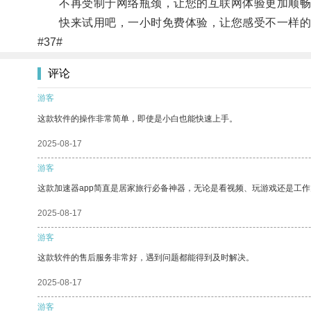
不再受制于网络瓶颈，让您的互联网体验更加顺畅
快来试用吧，一小时免费体验，让您感受不一样的网
#37#
评论
游客
这款软件的操作非常简单，即使是小白也能快速上手。
2025-08-17
游客
这款加速器app简直是居家旅行必备神器，无论是看视频、玩游戏还是工
2025-08-17
游客
这款软件的售后服务非常好，遇到问题都能得到及时解决。
2025-08-17
游客