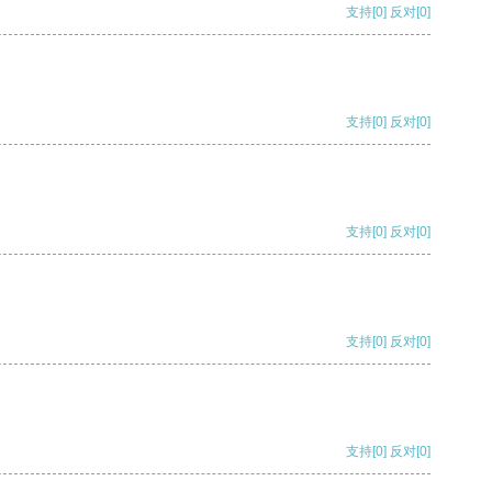
支持
[0]
反对
[0]
支持
[0]
反对
[0]
支持
[0]
反对
[0]
支持
[0]
反对
[0]
支持
[0]
反对
[0]