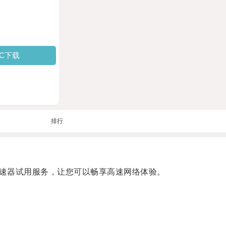
PC下载
排行
速器试用服务，让您可以畅享高速网络体验。