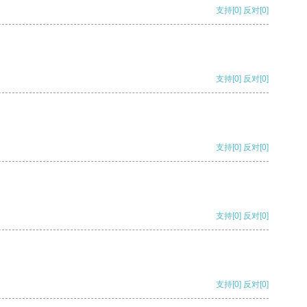
支持
[0]
反对
[0]
支持
[0]
反对
[0]
支持
[0]
反对
[0]
支持
[0]
反对
[0]
支持
[0]
反对
[0]