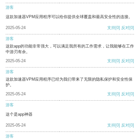
游客
这款加速器VPM应用程序可以给你提供全球覆盖和最高安全性的连接。
2025-05-24
支持
[0]
反对
[0]
游客
这款app的功能非常强大，可以满足我所有的工作需求，让我能够在工作
中游刃有余。
2025-05-24
支持
[0]
反对
[0]
游客
这款加速器VPM应用程序已经为我们带来了无限的隐私保护和安全性保
护。
2025-05-24
支持
[0]
反对
[0]
游客
这个是app神器
2025-05-24
支持
[0]
反对
[0]
游客