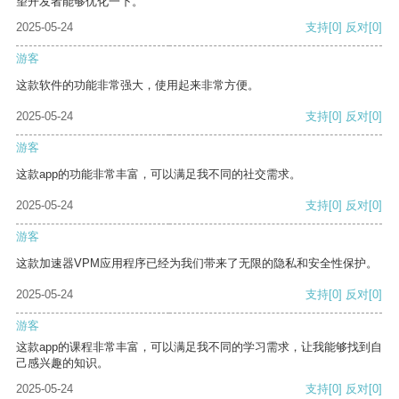
望开发者能够优化一下。
2025-05-24
支持
[0]
反对
[0]
游客
这款软件的功能非常强大，使用起来非常方便。
2025-05-24
支持
[0]
反对
[0]
游客
这款app的功能非常丰富，可以满足我不同的社交需求。
2025-05-24
支持
[0]
反对
[0]
游客
这款加速器VPM应用程序已经为我们带来了无限的隐私和安全性保护。
2025-05-24
支持
[0]
反对
[0]
游客
这款app的课程非常丰富，可以满足我不同的学习需求，让我能够找到自
己感兴趣的知识。
2025-05-24
支持
[0]
反对
[0]