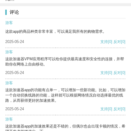
评论
游客
这款app的商品种类非常丰富，可以满足我所有的购物需求。
2025-05-24
支持
[0]
反对
[0]
游客
这款加速器VPM应用程序可以给你提供最高速度和安全性的连接，并帮
助你在网络上自由移动。
2025-05-24
支持
[0]
反对
[0]
游客
这款加速器app的功能有点单一，可以增加一些新功能。比如，可以增加
一个自动切换线路的功能，这样就可以根据网络情况自动选择最优的线
路，从而获得更好的加速效果。
2025-05-24
支持
[0]
反对
[0]
游客
这款加速器app的加速效果还是不错的，但偶尔也会出现卡顿的情况，希