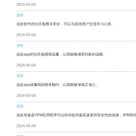
2024-05-04
游客
这款软件的社区氛围非常好，可以与其他用户交流学习心得。
2024-05-04
游客
这款app的社区氛围很温馨，让我能够感受到家的温暖。
2024-05-04
游客
这款app就像我的财务顾问，让我能够省钱又省心。
2024-05-04
游客
这款加速器VPM应用程序可以给你提供最高速度和安全性的连接，并帮助
2024-05-04