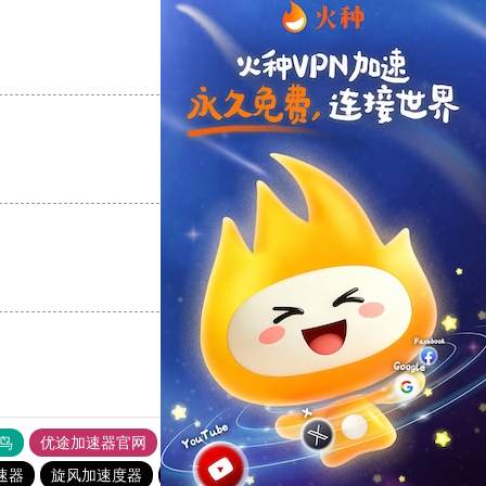
支持
[0]
反对
[0]
支持
[0]
反对
[0]
支持
[0]
反对
[0]
鸟
优途加速器官网
风驰加速器
旋风加速器
八戒看书
加速器
旋风加速度器
outline
outline
雷霆加器速