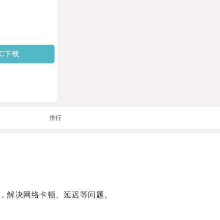
PC下载
排行
，解决网络卡顿、延迟等问题。