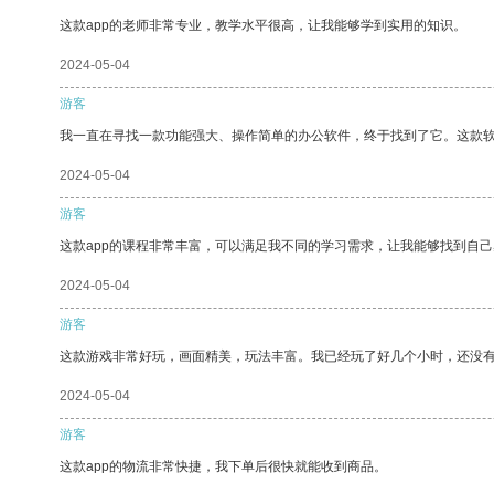
这款app的老师非常专业，教学水平很高，让我能够学到实用的知识。
2024-05-04
游客
我一直在寻找一款功能强大、操作简单的办公软件，终于找到了它。这款
2024-05-04
游客
这款app的课程非常丰富，可以满足我不同的学习需求，让我能够找到自
2024-05-04
游客
这款游戏非常好玩，画面精美，玩法丰富。我已经玩了好几个小时，还没
2024-05-04
游客
这款app的物流非常快捷，我下单后很快就能收到商品。