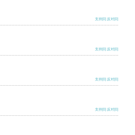
支持
[0]
反对
[0]
支持
[0]
反对
[0]
支持
[0]
反对
[0]
支持
[0]
反对
[0]