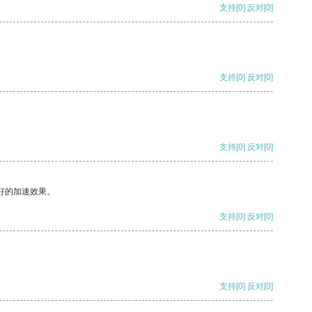
支持
[0]
反对
[0]
支持
[0]
反对
[0]
支持
[0]
反对
[0]
好的加速效果。
支持
[0]
反对
[0]
支持
[0]
反对
[0]