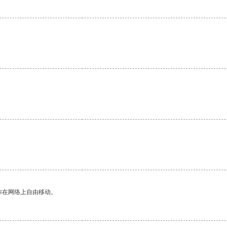
你在网络上自由移动。