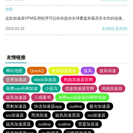
游客
这款加速器VPM应用程序可以给你提供全球覆盖和最高安全性的连接。
2024-03-16
支持
[0]
反对
[0]
友情链接
网站地图
QuickQ
旋风加速度器
旋风
旋风加速
坚果加速器
tiktok加速器
狗急加速器官网
免费vqn外网加速
小蓝鸟
优途加速器官网
风驰加速器
旋风加速器
八戒看书
免费vps加速器外网苹果版
黑豹加速器
快连加速器app
outline
极光加速器
ios加速器
黑洞加速
旋风加速度器
ios加速器
旋风加速度器
outline
outline
雷霆加器速