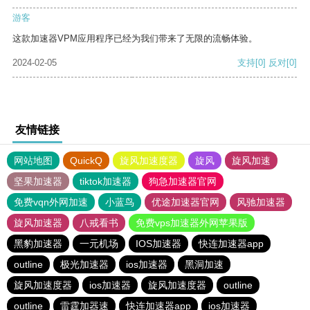
游客
这款加速器VPM应用程序已经为我们带来了无限的流畅体验。
2024-02-05
支持
[0]
反对
[0]
友情链接
网站地图
QuickQ
旋风加速度器
旋风
旋风加速
坚果加速器
tiktok加速器
狗急加速器官网
免费vqn外网加速
小蓝鸟
优途加速器官网
风驰加速器
旋风加速器
八戒看书
免费vps加速器外网苹果版
黑豹加速器
一元机场
IOS加速器
快连加速器app
outline
极光加速器
ios加速器
黑洞加速
旋风加速度器
ios加速器
旋风加速度器
outline
outline
雷霆加器速
快连加速器app
ios加速器