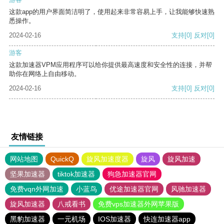
这款app的用户界面简洁明了，使用起来非常容易上手，让我能够快速熟
悉操作。
2024-02-16
支持
[0]
反对
[0]
游客
这款加速器VPM应用程序可以给你提供最高速度和安全性的连接，并帮
助你在网络上自由移动。
2024-02-16
支持
[0]
反对
[0]
友情链接
网站地图
QuickQ
旋风加速度器
旋风
旋风加速
坚果加速器
tiktok加速器
狗急加速器官网
免费vqn外网加速
小蓝鸟
优途加速器官网
风驰加速器
旋风加速器
八戒看书
免费vps加速器外网苹果版
黑豹加速器
一元机场
IOS加速器
快连加速器app