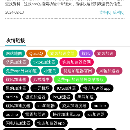
查找资料，这款app的搜索功能非常强大，能够快速找到我需要的信息。
2024-02-10
支持
[0]
反对
[0]
友情链接
网站地图
QuickQ
旋风加速度器
旋风
旋风加速
坚果加速器
tiktok加速器
狗急加速器官网
免费vqn外网加速
小蓝鸟
优途加速器官网
风驰加速器
旋风加速器
八戒看书
免费vps加速器外网苹果版
黑豹加速器
一元机场
IOS加速器
快连加速器app
outline
极光加速器
ios加速器
黑洞加速
旋风加速度器
ios加速器
旋风加速度器
outline
outline
雷霆加器速
快连加速器app
ios加速器
闪电猫加速器
快连加速器app