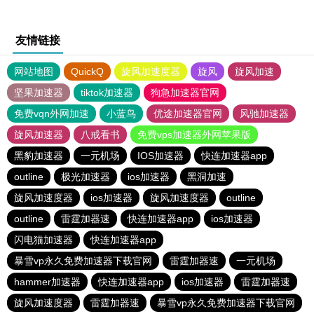
友情链接
网站地图
QuickQ
旋风加速度器
旋风
旋风加速
坚果加速器
tiktok加速器
狗急加速器官网
免费vqn外网加速
小蓝鸟
优途加速器官网
风驰加速器
旋风加速器
八戒看书
免费vps加速器外网苹果版
黑豹加速器
一元机场
IOS加速器
快连加速器app
outline
极光加速器
ios加速器
黑洞加速
旋风加速度器
ios加速器
旋风加速度器
outline
outline
雷霆加器速
快连加速器app
ios加速器
闪电猫加速器
快连加速器app
暴雪vp永久免费加速器下载官网
雷霆加器速
一元机场
hammer加速器
快连加速器app
ios加速器
雷霆加器速
旋风加速度器
雷霆加器速
暴雪vp永久免费加速器下载官网