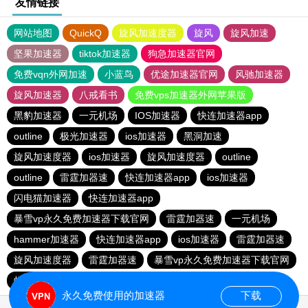
友情链接
网站地图
QuickQ
旋风加速度器
旋风
旋风加速
坚果加速器
tiktok加速器
狗急加速器官网
免费vqn外网加速
小蓝鸟
优途加速器官网
风驰加速器
旋风加速器
八戒看书
免费vps加速器外网苹果版
黑豹加速器
一元机场
IOS加速器
快连加速器app
outline
极光加速器
ios加速器
黑洞加速
旋风加速度器
ios加速器
旋风加速度器
outline
outline
雷霆加器速
快连加速器app
ios加速器
闪电猫加速器
快连加速器app
暴雪vp永久免费加速器下载官网
雷霆加器速
一元机场
hammer加速器
快连加速器app
ios加速器
雷霆加器速
旋风加速度器
雷霆加器速
暴雪vp永久免费加速器下载官网
蚂蚁加速npv下载官网ios
outline
旋风加速度器
永久免费使用的加速器
下载