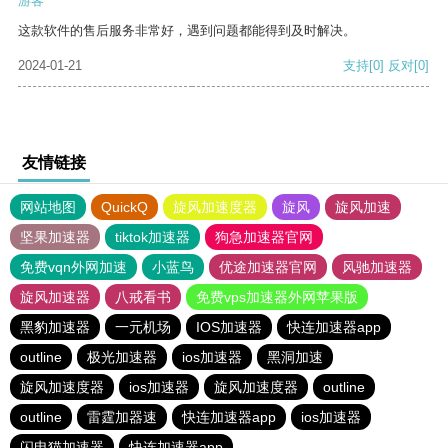
游客
这款软件的售后服务非常好，遇到问题都能得到及时解决。
2024-01-21
支持
[0]
反对
[0]
友情链接
网站地图
QuickQ
旋风加速度器
旋风
旋风加速
坚果加速器
tiktok加速器
狗急加速器官网
免费vqn外网加速
小蓝鸟
优途加速器官网
风驰加速器
旋风加速器
八戒看书
免费vps加速器外网苹果版
黑豹加速器
一元机场
IOS加速器
快连加速器app
outline
极光加速器
ios加速器
黑洞加速
旋风加速度器
ios加速器
旋风加速度器
outline
outline
雷霆加器速
快连加速器app
ios加速器
闪电猫加速器
快连加速器app