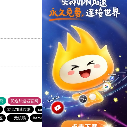
支持
[0]
反对
[0]
支持
[0]
反对
[0]
支持
[0]
反对
[0]
鸟
优途加速器官网
风驰加速器
旋风加速器
八戒看书
旋风加速度器
ios加速器
旋风加速度器
outline
速
一元机场
hammer加速器
快连加速器app
ios加速器