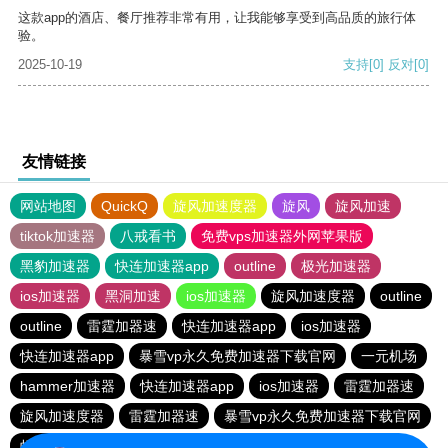
这款app的酒店、餐厅推荐非常有用，让我能够享受到高品质的旅行体
验。
2025-10-19
支持
[0]
反对
[0]
友情链接
网站地图
QuickQ
旋风加速度器
旋风
旋风加速
tiktok加速器
八戒看书
免费vps加速器外网苹果版
黑豹加速器
快连加速器app
outline
极光加速器
ios加速器
黑洞加速
ios加速器
旋风加速度器
outline
outline
雷霆加器速
快连加速器app
ios加速器
快连加速器app
暴雪vp永久免费加速器下载官网
一元机场
hammer加速器
快连加速器app
ios加速器
雷霆加器速
旋风加速度器
雷霆加器速
暴雪vp永久免费加速器下载官网
蚂蚁加速npv下载官网ios