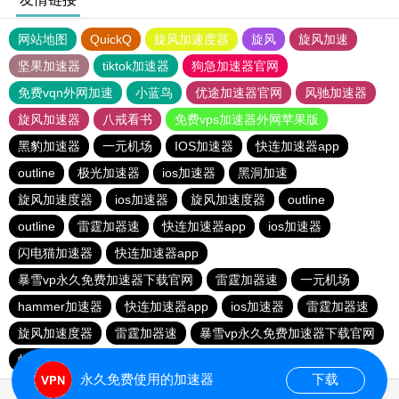
网站地图
QuickQ
旋风加速度器
旋风
旋风加速
坚果加速器
tiktok加速器
狗急加速器官网
免费vqn外网加速
小蓝鸟
优途加速器官网
风驰加速器
旋风加速器
八戒看书
免费vps加速器外网苹果版
黑豹加速器
一元机场
IOS加速器
快连加速器app
outline
极光加速器
ios加速器
黑洞加速
旋风加速度器
ios加速器
旋风加速度器
outline
outline
雷霆加器速
快连加速器app
ios加速器
闪电猫加速器
快连加速器app
暴雪vp永久免费加速器下载官网
雷霆加器速
一元机场
hammer加速器
快连加速器app
ios加速器
雷霆加器速
旋风加速度器
雷霆加器速
暴雪vp永久免费加速器下载官网
蚂蚁加速npv下载官网ios
outline
旋风加速度器
永久免费使用的加速器
下载