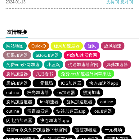
2024-01-13
支持
[0]
反对
[0]
友情链接
网站地图
QuickQ
旋风加速度器
旋风
旋风加速
坚果加速器
tiktok加速器
狗急加速器官网
免费vqn外网加速
小蓝鸟
优途加速器官网
风驰加速器
旋风加速器
八戒看书
免费vps加速器外网苹果版
黑豹加速器
一元机场
IOS加速器
快连加速器app
outline
极光加速器
ios加速器
黑洞加速
旋风加速度器
ios加速器
旋风加速度器
outline
outline
雷霆加器速
快连加速器app
ios加速器
闪电猫加速器
快连加速器app
暴雪vp永久免费加速器下载官网
雷霆加器速
一元机场