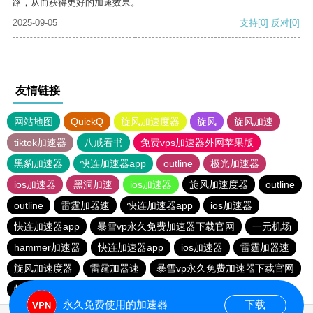
路，从而获得更好的加速效果。
2025-09-05
支持
[0]
反对
[0]
友情链接
网站地图
QuickQ
旋风加速度器
旋风
旋风加速
tiktok加速器
八戒看书
免费vps加速器外网苹果版
黑豹加速器
快连加速器app
outline
极光加速器
ios加速器
黑洞加速
ios加速器
旋风加速度器
outline
outline
雷霆加器速
快连加速器app
ios加速器
快连加速器app
暴雪vp永久免费加速器下载官网
一元机场
hammer加速器
快连加速器app
ios加速器
雷霆加器速
旋风加速度器
雷霆加器速
暴雪vp永久免费加速器下载官网
蚂蚁加速npv下载官网ios
永久免费使用的加速器
下载