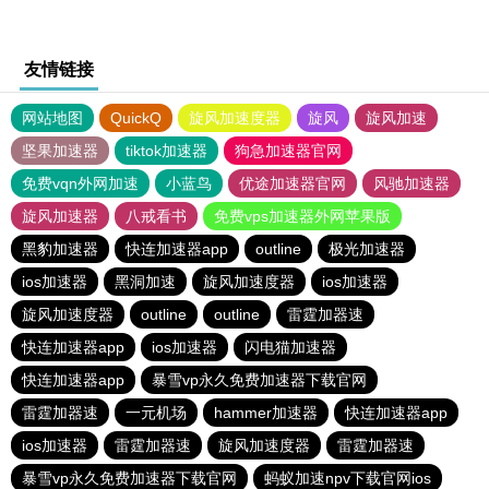
友情链接
网站地图
QuickQ
旋风加速度器
旋风
旋风加速
坚果加速器
tiktok加速器
狗急加速器官网
免费vqn外网加速
小蓝鸟
优途加速器官网
风驰加速器
旋风加速器
八戒看书
免费vps加速器外网苹果版
黑豹加速器
快连加速器app
outline
极光加速器
ios加速器
黑洞加速
旋风加速度器
ios加速器
旋风加速度器
outline
outline
雷霆加器速
快连加速器app
ios加速器
闪电猫加速器
快连加速器app
暴雪vp永久免费加速器下载官网
雷霆加器速
一元机场
hammer加速器
快连加速器app
ios加速器
雷霆加器速
旋风加速度器
雷霆加器速
暴雪vp永久免费加速器下载官网
蚂蚁加速npv下载官网ios