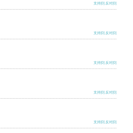
支持
[0]
反对
[0]
支持
[0]
反对
[0]
支持
[0]
反对
[0]
支持
[0]
反对
[0]
支持
[0]
反对
[0]