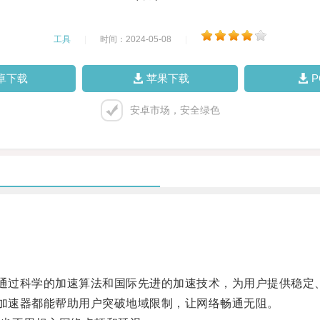
工具
|
时间：2024-05-08
|
卓下载
苹果下载
安卓市场，安全绿色
通过科学的加速算法和国际先进的加速技术，为用户提供稳定
加速器都能帮助用户突破地域限制，让网络畅通无阻。