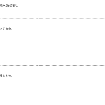
己感兴趣的知识。
中游刃有余。
够放心购物。