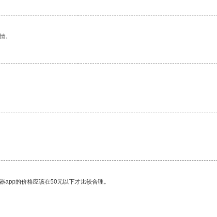
情。
器app的价格应该在50元以下才比较合理。