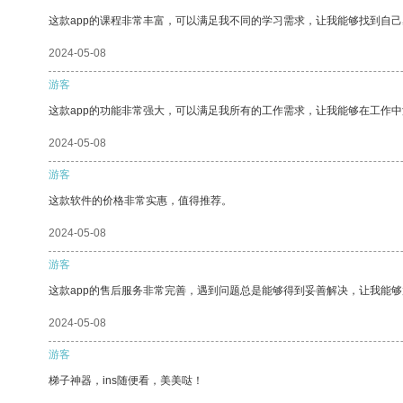
这款app的课程非常丰富，可以满足我不同的学习需求，让我能够找到自
2024-05-08
游客
这款app的功能非常强大，可以满足我所有的工作需求，让我能够在工作
2024-05-08
游客
这款软件的价格非常实惠，值得推荐。
2024-05-08
游客
这款app的售后服务非常完善，遇到问题总是能够得到妥善解决，让我能
2024-05-08
游客
梯子神器，ins随便看，美美哒！