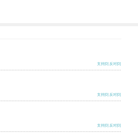
支持
[0]
反对
[0]
支持
[0]
反对
[0]
支持
[0]
反对
[0]