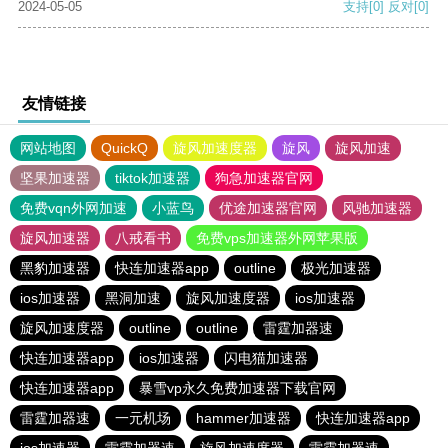
2024-05-05
支持
[0]
反对
[0]
友情链接
网站地图
QuickQ
旋风加速度器
旋风
旋风加速
坚果加速器
tiktok加速器
狗急加速器官网
免费vqn外网加速
小蓝鸟
优途加速器官网
风驰加速器
旋风加速器
八戒看书
免费vps加速器外网苹果版
黑豹加速器
快连加速器app
outline
极光加速器
ios加速器
黑洞加速
旋风加速度器
ios加速器
旋风加速度器
outline
outline
雷霆加器速
快连加速器app
ios加速器
闪电猫加速器
快连加速器app
暴雪vp永久免费加速器下载官网
雷霆加器速
一元机场
hammer加速器
快连加速器app