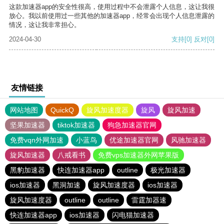
这款加速器app的安全性很高，使用过程中不会泄露个人信息，这让我很
放心。我以前使用过一些其他的加速器app，经常会出现个人信息泄露的
情况，这让我非常担心。
2024-04-30
支持
[0]
反对
[0]
友情链接
网站地图
QuickQ
旋风加速度器
旋风
旋风加速
坚果加速器
tiktok加速器
狗急加速器官网
免费vqn外网加速
小蓝鸟
优途加速器官网
风驰加速器
旋风加速器
八戒看书
免费vps加速器外网苹果版
黑豹加速器
快连加速器app
outline
极光加速器
ios加速器
黑洞加速
旋风加速度器
ios加速器
旋风加速度器
outline
outline
雷霆加器速
快连加速器app
ios加速器
闪电猫加速器