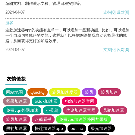
编辑文档、制作演示文稿、管理日程安排等。
2024-04-07
支持
[0]
反对
[0]
游客
这款加速器app的功能有点单一，可以增加一些新功能。比如，可以增加
一个自动切换线路的功能，这样就可以根据网络情况自动选择最优的线
路，从而获得更好的加速效果。
2024-04-07
支持
[0]
反对
[0]
友情链接
网站地图
QuickQ
旋风加速度器
旋风
旋风加速
坚果加速器
tiktok加速器
狗急加速器官网
免费vqn外网加速
小蓝鸟
优途加速器官网
风驰加速器
旋风加速器
八戒看书
免费vps加速器外网苹果版
黑豹加速器
快连加速器app
outline
极光加速器