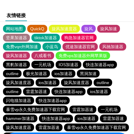
友情链接
网站地图
QuickQ
旋风加速度器
旋风
旋风加速
坚果加速器
tiktok加速器
狗急加速器官网
免费vqn外网加速
小蓝鸟
优途加速器官网
风驰加速器
旋风加速器
八戒看书
免费vps加速器外网苹果版
黑豹加速器
一元机场
IOS加速器
快连加速器app
outline
极光加速器
ios加速器
黑洞加速
旋风加速度器
ios加速器
旋风加速度器
outline
outline
雷霆加器速
快连加速器app
ios加速器
闪电猫加速器
快连加速器app
暴雪vp永久免费加速器下载官网
雷霆加器速
一元机场
hammer加速器
快连加速器app
ios加速器
雷霆加器速
旋风加速度器
雷霆加器速
暴雪vp永久免费加速器下载官网