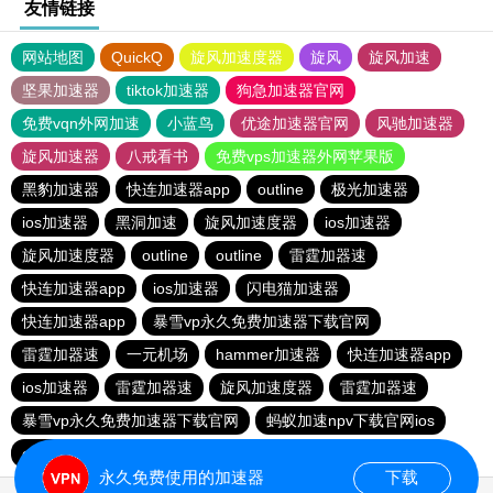
友情链接
网站地图
QuickQ
旋风加速度器
旋风
旋风加速
坚果加速器
tiktok加速器
狗急加速器官网
免费vqn外网加速
小蓝鸟
优途加速器官网
风驰加速器
旋风加速器
八戒看书
免费vps加速器外网苹果版
黑豹加速器
快连加速器app
outline
极光加速器
ios加速器
黑洞加速
旋风加速度器
ios加速器
旋风加速度器
outline
outline
雷霆加器速
快连加速器app
ios加速器
闪电猫加速器
快连加速器app
暴雪vp永久免费加速器下载官网
雷霆加器速
一元机场
hammer加速器
快连加速器app
ios加速器
雷霆加器速
旋风加速度器
雷霆加器速
暴雪vp永久免费加速器下载官网
蚂蚁加速npv下载官网ios
outline
旋风加速度器
永久免费使用的加速器
下载