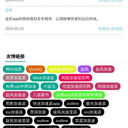
2024-03-19
支持
[0]
反对
[0]
游客
这款app的路线规划非常精准，让我能够快速到达目的地。
2024-03-19
支持
[0]
反对
[0]
友情链接
网站地图
QuickQ
旋风加速度器
旋风
旋风加速
坚果加速器
tiktok加速器
狗急加速器官网
免费vqn外网加速
小蓝鸟
优途加速器官网
风驰加速器
旋风加速器
八戒看书
免费vps加速器外网苹果版
黑豹加速器
快连加速器app
outline
极光加速器
ios加速器
黑洞加速
旋风加速度器
ios加速器
旋风加速度器
outline
outline
雷霆加器速