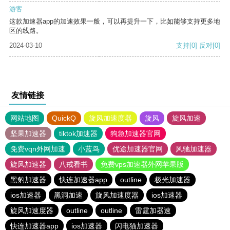
游客
这款加速器app的加速效果一般，可以再提升一下，比如能够支持更多地
区的线路。
2024-03-10
支持
[0]
反对
[0]
友情链接
网站地图
QuickQ
旋风加速度器
旋风
旋风加速
坚果加速器
tiktok加速器
狗急加速器官网
免费vqn外网加速
小蓝鸟
优途加速器官网
风驰加速器
旋风加速器
八戒看书
免费vps加速器外网苹果版
黑豹加速器
快连加速器app
outline
极光加速器
ios加速器
黑洞加速
旋风加速度器
ios加速器
旋风加速度器
outline
outline
雷霆加器速
快连加速器app
ios加速器
闪电猫加速器