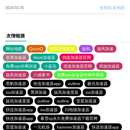
2024-02-25
支持
[0]
反对
[0]
友情链接
网站地图
QuickQ
旋风加速度器
旋风
旋风加速
坚果加速器
tiktok加速器
狗急加速器官网
免费vqn外网加速
小蓝鸟
优途加速器官网
风驰加速器
旋风加速器
八戒看书
免费vps加速器外网苹果版
黑豹加速器
快连加速器app
outline
极光加速器
ios加速器
黑洞加速
旋风加速度器
ios加速器
旋风加速度器
outline
outline
雷霆加器速
快连加速器app
ios加速器
闪电猫加速器
快连加速器app
暴雪vp永久免费加速器下载官网
雷霆加器速
一元机场
hammer加速器
快连加速器app