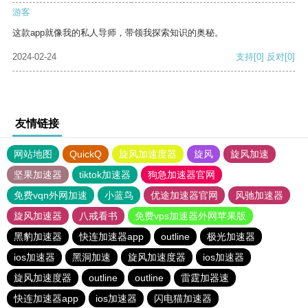
游客
这款app就像我的私人导师，带领我探索知识的奥秘。
2024-02-24
支持
[0]
反对
[0]
友情链接
网站地图
QuickQ
旋风加速度器
旋风
旋风加速
坚果加速器
tiktok加速器
狗急加速器官网
免费vqn外网加速
小蓝鸟
优途加速器官网
风驰加速器
旋风加速器
八戒看书
免费vps加速器外网苹果版
黑豹加速器
快连加速器app
outline
极光加速器
ios加速器
黑洞加速
旋风加速度器
ios加速器
旋风加速度器
outline
outline
雷霆加器速
快连加速器app
ios加速器
闪电猫加速器