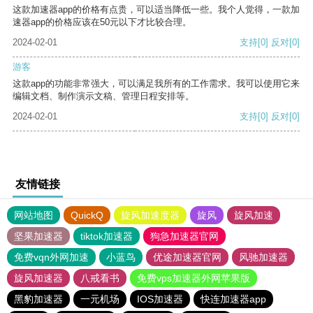
这款加速器app的价格有点贵，可以适当降低一些。我个人觉得，一款加
速器app的价格应该在50元以下才比较合理。
2024-02-01
支持
[0]
反对
[0]
游客
这款app的功能非常强大，可以满足我所有的工作需求。我可以使用它来
编辑文档、制作演示文稿、管理日程安排等。
2024-02-01
支持
[0]
反对
[0]
友情链接
网站地图
QuickQ
旋风加速度器
旋风
旋风加速
坚果加速器
tiktok加速器
狗急加速器官网
免费vqn外网加速
小蓝鸟
优途加速器官网
风驰加速器
旋风加速器
八戒看书
免费vps加速器外网苹果版
黑豹加速器
一元机场
IOS加速器
快连加速器app