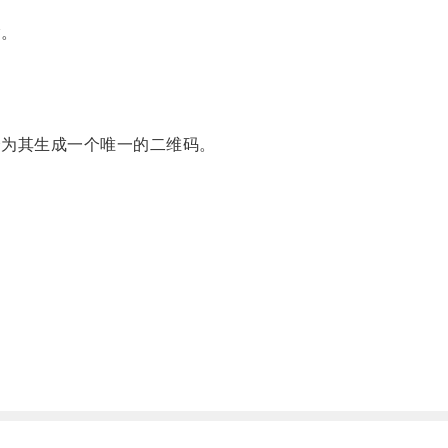
输。
为其生成一个唯一的二维码。
。