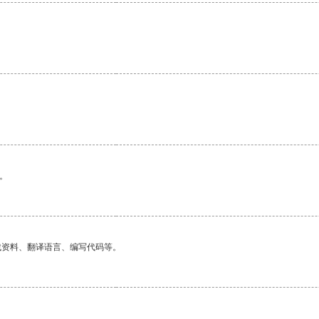
。
找资料、翻译语言、编写代码等。
。