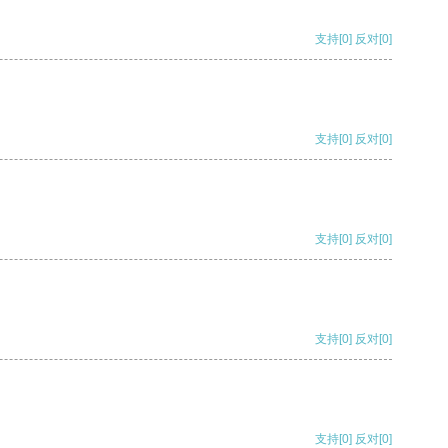
支持
[0]
反对
[0]
支持
[0]
反对
[0]
支持
[0]
反对
[0]
支持
[0]
反对
[0]
支持
[0]
反对
[0]