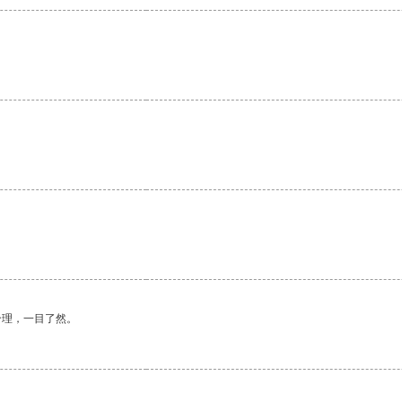
。
。
合理，一目了然。