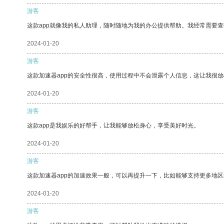
游客
这款app就像我的私人助理，随时随地为我的办公提供帮助。我经常需要查
2024-01-20
游客
这款加速器app的安全性很高，使用过程中不会泄露个人信息，这让我很
2024-01-20
游客
这款app是我娱乐的好帮手，让我能够放松身心，享受美好时光。
2024-01-20
游客
这款加速器app的加速效果一般，可以再提升一下，比如能够支持更多地
2024-01-20
游客