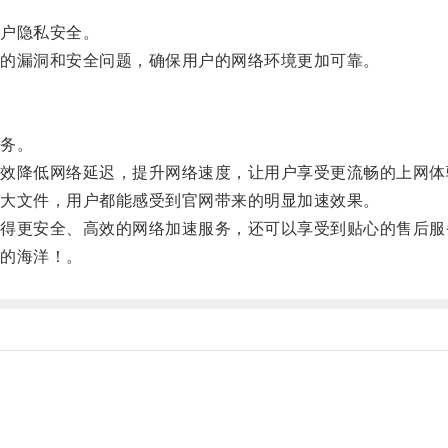
户隐私安全。
的漏洞和安全问题，确保用户的网络环境更加可靠。
务。
降低网络延迟，提升网络速度，让用户享受更流畅的上网体
大文件，用户都能感受到官网带来的明显加速效果。
更安全、高效的网络加速服务，还可以享受到贴心的售后服
的海洋！。