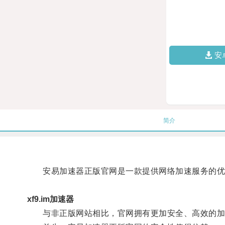
安
简介
安易加速器正版官网是一款提供网络加速服务的优
xf9.im加速器
与非正版网站相比，官网拥有更加安全、高效的加