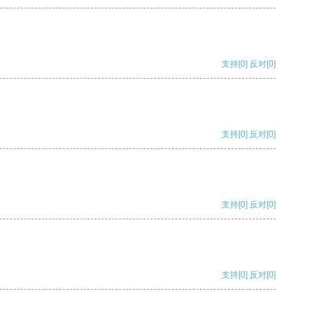
支持
[0]
反对
[0]
支持
[0]
反对
[0]
支持
[0]
反对
[0]
支持
[0]
反对
[0]