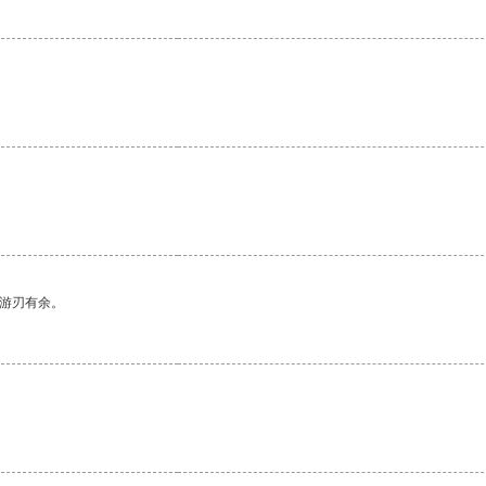
。
中游刃有余。
。