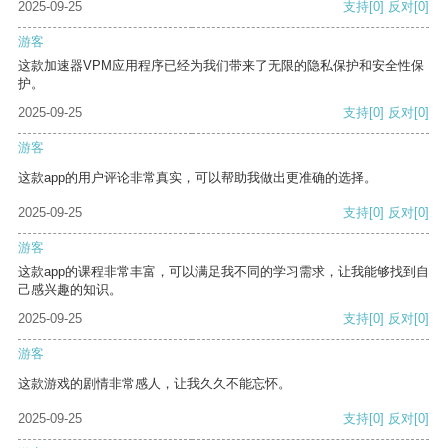
2025-09-25
支持
[0]
反对
[0]
游客
这款加速器VPM应用程序已经为我们带来了无限的隐私保护和安全性保
护。
2025-09-25
支持
[0]
反对
[0]
游客
这款app的用户评论非常真实，可以帮助我做出更准确的选择。
2025-09-25
支持
[0]
反对
[0]
游客
这款app的课程非常丰富，可以满足我不同的学习需求，让我能够找到自
己感兴趣的知识。
2025-09-25
支持
[0]
反对
[0]
游客
这款游戏的剧情非常感人，让我久久不能忘怀。
2025-09-25
支持
[0]
反对
[0]