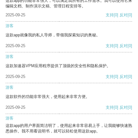
这款app的功能非常强大，可以满足我所有的工作需求。我可以使用它来
编辑文档、制作演示文稿、管理日程安排等。
2025-09-25
支持
[0]
反对
[0]
游客
这款app就像我的私人导师，带领我探索知识的奥秘。
2025-09-25
支持
[0]
反对
[0]
游客
这款加速器VPM应用程序提供了顶级的安全性和隐私保护。
2025-09-25
支持
[0]
反对
[0]
游客
这款软件的功能非常强大，使用起来非常方便。
2025-09-25
支持
[0]
反对
[0]
游客
这款app的用户界面简洁明了，使用起来非常容易上手，让我能够快速熟
悉操作。我不用看说明书，就可以轻松使用这款app。