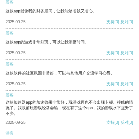
游客
这款app就像我的财务顾问，让我能够省钱又省心。
2025-09-25
支持
[0]
反对
[0]
游客
这款app的游戏非常好玩，可以让我消磨时间。
2025-09-25
支持
[0]
反对
[0]
游客
这款软件的社区氛围非常好，可以与其他用户交流学习心得。
2025-09-25
支持
[0]
反对
[0]
游客
这款加速器app的加速效果非常好，玩游戏再也不会出现卡顿、掉线的情
况了。我以前玩游戏经常会输，现在有了这个app，我的游戏水平提升了
不少。
2025-09-25
支持
[0]
反对
[0]
游客