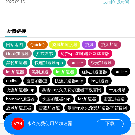
2025-09-15
支持
[0]
反对
[0]
友情链接
网站地图
QuickQ
旋风加速度器
旋风
旋风加速
tiktok加速器
八戒看书
免费vps加速器外网苹果版
黑豹加速器
快连加速器app
outline
极光加速器
ios加速器
黑洞加速
ios加速器
旋风加速度器
outline
outline
雷霆加器速
快连加速器app
ios加速器
快连加速器app
暴雪vp永久免费加速器下载官网
一元机场
hammer加速器
快连加速器app
ios加速器
雷霆加器速
旋风加速度器
雷霆加器速
暴雪vp永久免费加速器下载官网
蚂蚁加速npv下载官网ios
永久免费使用的加速器
下载
0.042479s
首页
安卓
苹果
排行
推荐