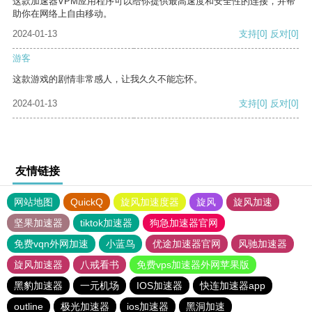
这款加速器VPM应用程序可以给你提供最高速度和安全性的连接，并帮
助你在网络上自由移动。
2024-01-13
支持
[0]
反对
[0]
游客
这款游戏的剧情非常感人，让我久久不能忘怀。
2024-01-13
支持
[0]
反对
[0]
友情链接
网站地图
QuickQ
旋风加速度器
旋风
旋风加速
坚果加速器
tiktok加速器
狗急加速器官网
免费vqn外网加速
小蓝鸟
优途加速器官网
风驰加速器
旋风加速器
八戒看书
免费vps加速器外网苹果版
黑豹加速器
一元机场
IOS加速器
快连加速器app
outline
极光加速器
ios加速器
黑洞加速