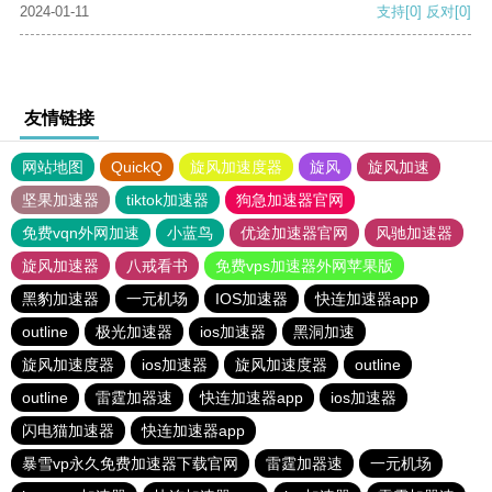
2024-01-11
支持
[0]
反对
[0]
友情链接
网站地图
QuickQ
旋风加速度器
旋风
旋风加速
坚果加速器
tiktok加速器
狗急加速器官网
免费vqn外网加速
小蓝鸟
优途加速器官网
风驰加速器
旋风加速器
八戒看书
免费vps加速器外网苹果版
黑豹加速器
一元机场
IOS加速器
快连加速器app
outline
极光加速器
ios加速器
黑洞加速
旋风加速度器
ios加速器
旋风加速度器
outline
outline
雷霆加器速
快连加速器app
ios加速器
闪电猫加速器
快连加速器app
暴雪vp永久免费加速器下载官网
雷霆加器速
一元机场