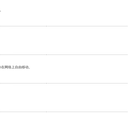
。
你在网络上自由移动。