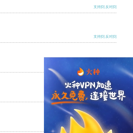
支持
[0]
反对
[0]
支持
[0]
反对
[0]
支持
[0]
反对
[0]
支持
[0]
反对
[0]
支持
[0]
反对
[0]