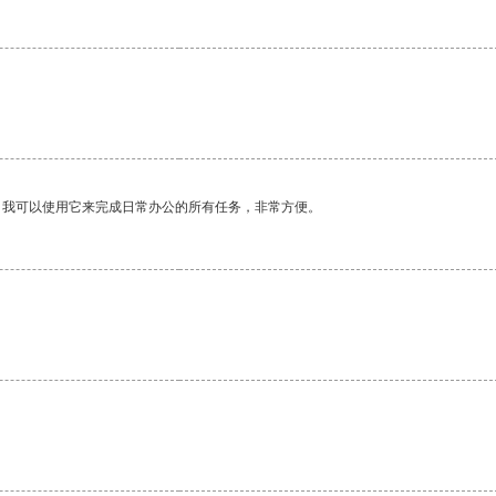
。我可以使用它来完成日常办公的所有任务，非常方便。