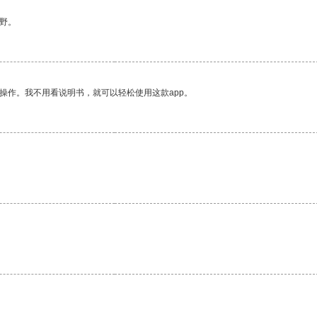
野。
操作。我不用看说明书，就可以轻松使用这款app。
。