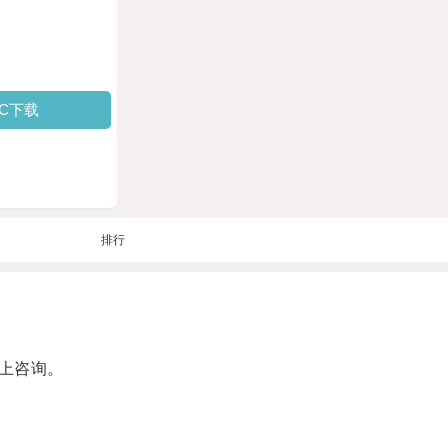
PC下载
排行
上咨询。