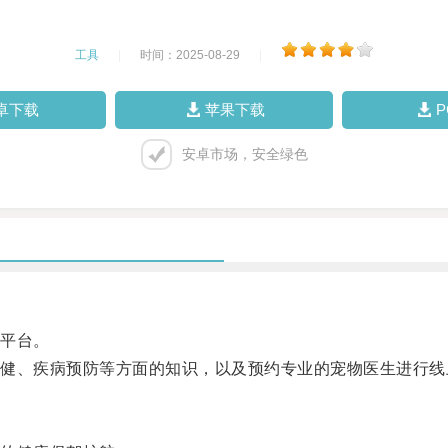
工具
|
时间：2025-08-29
|
卓下载
苹果下载
安卓市场，安全绿色
平台。
、疾病预防等方面的知识，以及预约专业的宠物医生进行线