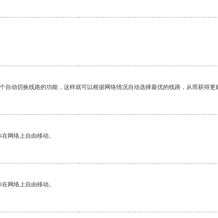
一个自动切换线路的功能，这样就可以根据网络情况自动选择最优的线路，从而获得更
你在网络上自由移动。
你在网络上自由移动。