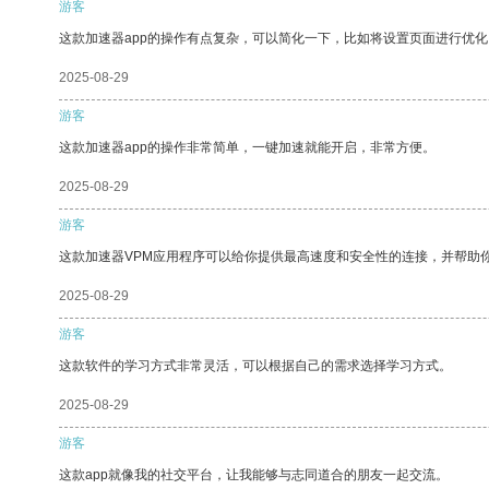
游客
这款加速器app的操作有点复杂，可以简化一下，比如将设置页面进行优化
2025-08-29
游客
这款加速器app的操作非常简单，一键加速就能开启，非常方便。
2025-08-29
游客
这款加速器VPM应用程序可以给你提供最高速度和安全性的连接，并帮助
2025-08-29
游客
这款软件的学习方式非常灵活，可以根据自己的需求选择学习方式。
2025-08-29
游客
这款app就像我的社交平台，让我能够与志同道合的朋友一起交流。