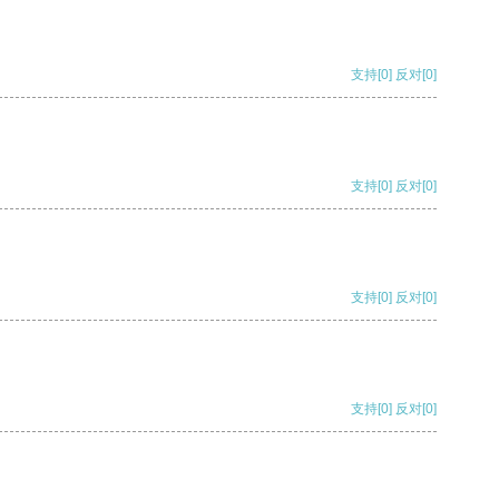
支持
[0]
反对
[0]
支持
[0]
反对
[0]
支持
[0]
反对
[0]
支持
[0]
反对
[0]