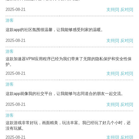
2025-08-21
支持
[0]
反对
[0]
游客
这款app的社区氛围很温馨，让我能够感受到家的温暖。
2025-08-21
支持
[0]
反对
[0]
游客
这款加速器VPM应用程序已经为我们带来了无限的隐私保护和安全性保
护。
2025-08-21
支持
[0]
反对
[0]
游客
这款app就像我的社交平台，让我能够与志同道合的朋友一起交流。
2025-08-21
支持
[0]
反对
[0]
游客
这款游戏非常好玩，画面精美，玩法丰富。我已经玩了好几个小时，还
没有玩腻。
2025-08-21
支持
[0]
反对
[0]