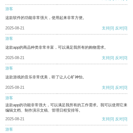
游客
这款软件的功能非常强大，使用起来非常方便。
2025-08-21
支持
[0]
反对
[0]
游客
这款app的商品种类非常丰富，可以满足我所有的购物需求。
2025-08-21
支持
[0]
反对
[0]
游客
这款游戏的音乐非常优美，听了让人心旷神怡。
2025-08-21
支持
[0]
反对
[0]
游客
这款app的功能非常强大，可以满足我所有的工作需求。我可以使用它来
编辑文档、制作演示文稿、管理日程安排等。
2025-08-21
支持
[0]
反对
[0]
游客