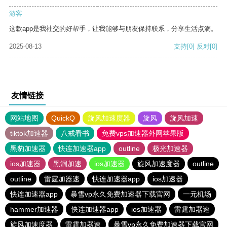
游客
这款app是我社交的好帮手，让我能够与朋友保持联系，分享生活点滴。
2025-08-13
支持
[0]
反对
[0]
友情链接
网站地图
QuickQ
旋风加速度器
旋风
旋风加速
tiktok加速器
八戒看书
免费vps加速器外网苹果版
黑豹加速器
快连加速器app
outline
极光加速器
ios加速器
黑洞加速
ios加速器
旋风加速度器
outline
outline
雷霆加器速
快连加速器app
ios加速器
快连加速器app
暴雪vp永久免费加速器下载官网
一元机场
hammer加速器
快连加速器app
ios加速器
雷霆加器速
旋风加速度器
雷霆加器速
暴雪vp永久免费加速器下载官网