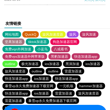
友情链接
网站地图
QuickQ
旋风加速度器
旋风
旋风加速
坚果加速器
tiktok加速器
狗急加速器官网
免费vqn外网加速
小蓝鸟
八戒看书
免费vps加速器外网苹果版
黑豹加速器
快连加速器app
outline
极光加速器
ios加速器
黑洞加速
ios加速器
旋风加速度器
outline
outline
雷霆加器速
快连加速器app
ios加速器
快连加速器app
暴雪vp永久免费加速器下载官网
一元机场
hammer加速器
快连加速器app
ios加速器
雷霆加器速
旋风加速度器
雷霆加器速
暴雪vp永久免费加速器下载官网
蚂蚁加速npv下载官网ios