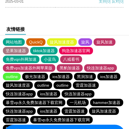
2025-03-01
支持
[0]
反对
[0]
友情链接
网站地图
QuickQ
旋风加速度器
旋风
旋风加速
坚果加速器
tiktok加速器
狗急加速器官网
免费vqn外网加速
小蓝鸟
八戒看书
免费vps加速器外网苹果版
黑豹加速器
快连加速器app
outline
极光加速器
ios加速器
黑洞加速
ios加速器
旋风加速度器
outline
outline
雷霆加器速
快连加速器app
ios加速器
快连加速器app
暴雪vp永久免费加速器下载官网
一元机场
hammer加速器
快连加速器app
ios加速器
雷霆加器速
旋风加速度器
雷霆加器速
暴雪vp永久免费加速器下载官网
蚂蚁加速npv下载官网ios