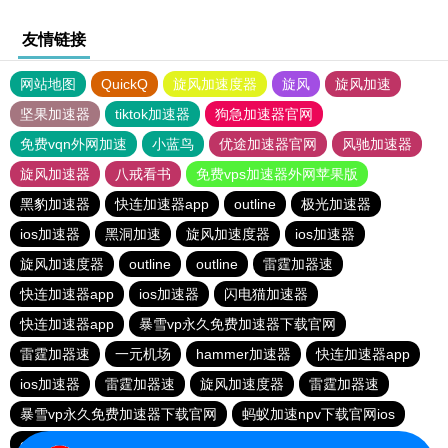
友情链接
网站地图
QuickQ
旋风加速度器
旋风
旋风加速
坚果加速器
tiktok加速器
狗急加速器官网
免费vqn外网加速
小蓝鸟
优途加速器官网
风驰加速器
旋风加速器
八戒看书
免费vps加速器外网苹果版
黑豹加速器
快连加速器app
outline
极光加速器
ios加速器
黑洞加速
旋风加速度器
ios加速器
旋风加速度器
outline
outline
雷霆加器速
快连加速器app
ios加速器
闪电猫加速器
快连加速器app
暴雪vp永久免费加速器下载官网
雷霆加器速
一元机场
hammer加速器
快连加速器app
ios加速器
雷霆加器速
旋风加速度器
雷霆加器速
暴雪vp永久免费加速器下载官网
蚂蚁加速npv下载官网ios
outline
旋风加速度器