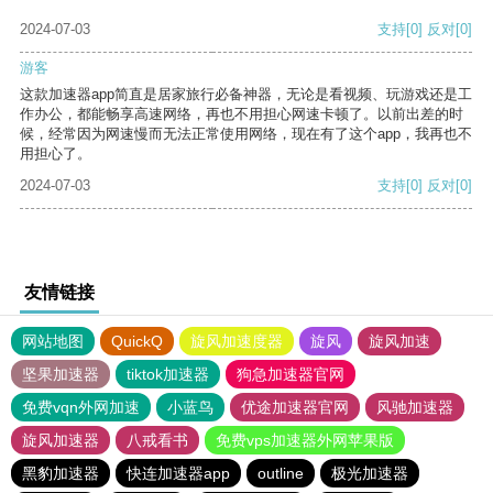
2024-07-03
支持
[0]
反对
[0]
游客
这款加速器app简直是居家旅行必备神器，无论是看视频、玩游戏还是工
作办公，都能畅享高速网络，再也不用担心网速卡顿了。以前出差的时
候，经常因为网速慢而无法正常使用网络，现在有了这个app，我再也不
用担心了。
2024-07-03
支持
[0]
反对
[0]
友情链接
网站地图
QuickQ
旋风加速度器
旋风
旋风加速
坚果加速器
tiktok加速器
狗急加速器官网
免费vqn外网加速
小蓝鸟
优途加速器官网
风驰加速器
旋风加速器
八戒看书
免费vps加速器外网苹果版
黑豹加速器
快连加速器app
outline
极光加速器