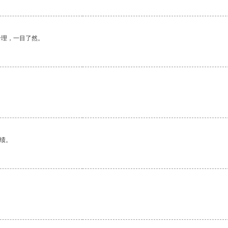
合理，一目了然。
绩。