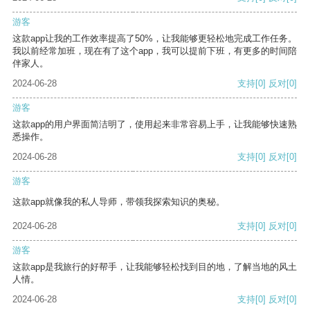
游客
这款app让我的工作效率提高了50%，让我能够更轻松地完成工作任务。
我以前经常加班，现在有了这个app，我可以提前下班，有更多的时间陪
伴家人。
2024-06-28
支持
[0]
反对
[0]
游客
这款app的用户界面简洁明了，使用起来非常容易上手，让我能够快速熟
悉操作。
2024-06-28
支持
[0]
反对
[0]
游客
这款app就像我的私人导师，带领我探索知识的奥秘。
2024-06-28
支持
[0]
反对
[0]
游客
这款app是我旅行的好帮手，让我能够轻松找到目的地，了解当地的风土
人情。
2024-06-28
支持
[0]
反对
[0]