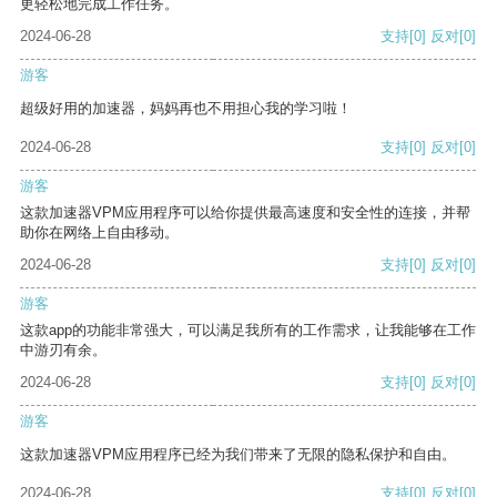
更轻松地完成工作任务。
2024-06-28
支持
[0]
反对
[0]
游客
超级好用的加速器，妈妈再也不用担心我的学习啦！
2024-06-28
支持
[0]
反对
[0]
游客
这款加速器VPM应用程序可以给你提供最高速度和安全性的连接，并帮
助你在网络上自由移动。
2024-06-28
支持
[0]
反对
[0]
游客
这款app的功能非常强大，可以满足我所有的工作需求，让我能够在工作
中游刃有余。
2024-06-28
支持
[0]
反对
[0]
游客
这款加速器VPM应用程序已经为我们带来了无限的隐私保护和自由。
2024-06-28
支持
[0]
反对
[0]