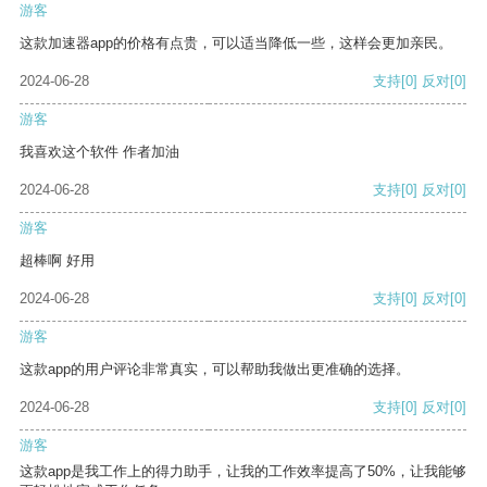
游客
这款加速器app的价格有点贵，可以适当降低一些，这样会更加亲民。
2024-06-28
支持
[0]
反对
[0]
游客
我喜欢这个软件 作者加油
2024-06-28
支持
[0]
反对
[0]
游客
超棒啊 好用
2024-06-28
支持
[0]
反对
[0]
游客
这款app的用户评论非常真实，可以帮助我做出更准确的选择。
2024-06-28
支持
[0]
反对
[0]
游客
这款app是我工作上的得力助手，让我的工作效率提高了50%，让我能够