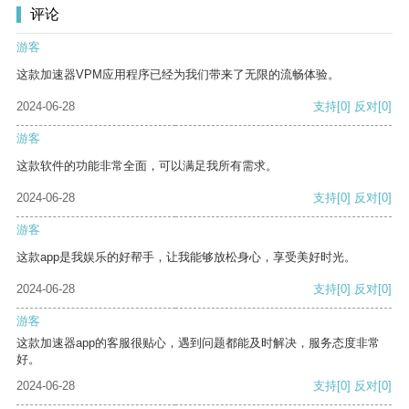
评论
游客
这款加速器VPM应用程序已经为我们带来了无限的流畅体验。
2024-06-28
支持
[0]
反对
[0]
游客
这款软件的功能非常全面，可以满足我所有需求。
2024-06-28
支持
[0]
反对
[0]
游客
这款app是我娱乐的好帮手，让我能够放松身心，享受美好时光。
2024-06-28
支持
[0]
反对
[0]
游客
这款加速器app的客服很贴心，遇到问题都能及时解决，服务态度非常
好。
2024-06-28
支持
[0]
反对
[0]