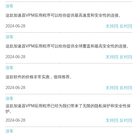
游客
这款加速器VPM应用程序可以给你提供最高速度和安全性的连接。
2024-06-28
支持
[0]
反对
[0]
游客
这款加速器VPM应用程序可以给你提供全球覆盖和最高安全性的连接。
2024-06-28
支持
[0]
反对
[0]
游客
这款软件的价格非常实惠，值得推荐。
2024-06-28
支持
[0]
反对
[0]
游客
这款加速器VPM应用程序已经为我们带来了无限的隐私保护和安全性保
护。
2024-06-28
支持
[0]
反对
[0]
游客