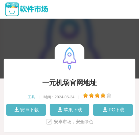
一元机场官网地址
工具
|
时间：2024-06-24
|
安卓下载
苹果下载
PC下载
安卓市场，安全绿色