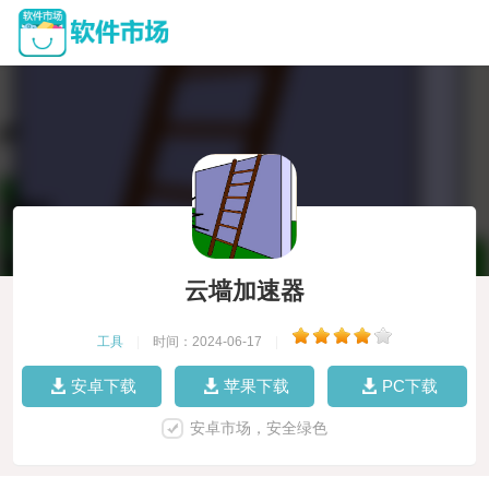
云墙加速器
工具
|
时间：2024-06-17
|
安卓下载
苹果下载
PC下载
安卓市场，安全绿色