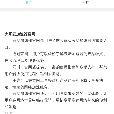
简介
排行
大哥云加速器官网
云墙加速器官网是用户了解和体验云墙加速器的重要入
口。
通过官网，用户可以轻松了解云墙加速器的产品特点、
技术原理以及服务优势。
同时，官网还提供了丰富的使用指南和客服支持，帮助
用户解决使用过程中遇到的问题。
用户可以在官网上直接进行产品购买和下载，享受快
速、稳定的网络加速服务。
云墙加速器官网致力于为用户提供更好的上网体验，让
用户在网络世界中畅行无阻，尽情享受高速网络带来的便利
和乐趣。
#18#