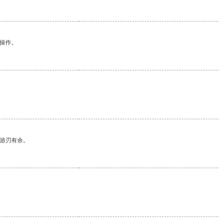
悉操作。
中游刃有余。
。