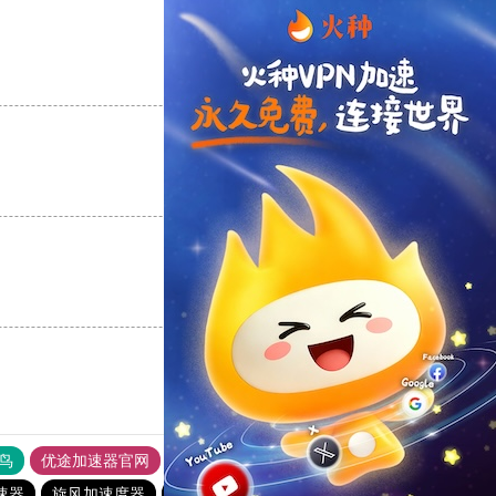
支持
[0]
反对
[0]
支持
[0]
反对
[0]
支持
[0]
反对
[0]
鸟
优途加速器官网
风驰加速器
旋风加速器
八戒看书
加速器
旋风加速度器
outline
outline
雷霆加器速